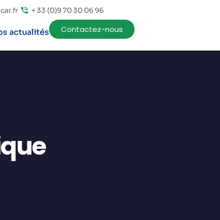
ar.fr
+ 33 (0)9 70 30 06 96
Contactez-nous
s actualités
ique