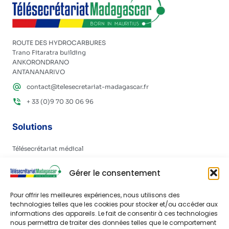
ROUTE DES HYDROCARBURES
Trano Fitaratra building
ANKORONDRANO
ANTANANARIVO
contact@telesecretariat-madagascar.fr
+ 33 (0)9 70 30 06 96
Solutions
Télésecrétariat médical
Permanence téléphonique d’entreprise
Gérer le consentement
Implantations
Pour offrir les meilleures expériences, nous utilisons des
technologies telles que les cookies pour stocker et/ou accéder aux
Madagascar
informations des appareils. Le fait de consentir à ces technologies
nous permettra de traiter des données telles que le comportement
Maurice